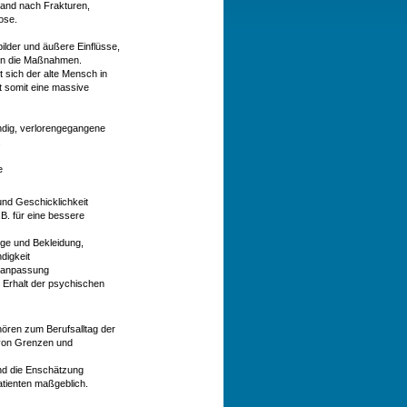
and nach Frakturen,
ose.
ilder und äußere Einflüsse,
men die Maßnahmen.
 sich der alte Mensch in
t somit eine massive
endig, verlorengegangene
.
e
 und Geschicklichkeit
B. für eine bessere
ege und Bekleidung,
digkeit
elanpassung
 Erhalt der psychischen
hören zum Berufsalltag der
n von Grenzen und
und die Enschätzung
Patienten maßgeblich.