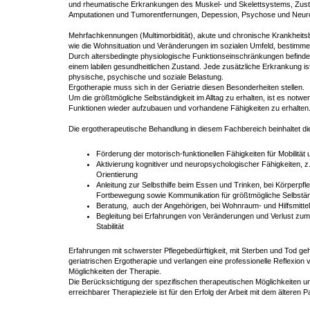
und rheumatische Erkrankungen des Muskel- und Skelettsystems, Zust
Amputationen und Tumorentfernungen, Depession, Psychose und Neur
Mehrfachkennungen (Multimorbidität), akute und chronische Krankheitsb
wie die Wohnsituation und Veränderungen im sozialen Umfeld, bestim
Durch altersbedingte physiologische Funktionseinschränkungen befindet
einem labilen gesundheitlichen Zustand. Jede zusätzliche Erkrankung is
physische, psychische und soziale Belastung.
Ergotherapie muss sich in der Geriatrie diesen Besonderheiten stellen.
Um die größtmögliche Selbständigkeit im Alltag zu erhalten, ist es notw
Funktionen wieder aufzubauen und vorhandene Fähigkeiten zu erhalten
Die ergotherapeutische Behandlung in diesem Fachbereich beinhaltet di
Förderung der motorisch-funktionellen Fähigkeiten für Mobilität
Aktivierung kognitiver und neuropsychologischer Fähigkeiten, z.
Orientierung
Anleitung zur Selbsthilfe beim Essen und Trinken, bei Körperpfl
Fortbewegung sowie Kommunikation für größtmögliche Selbstän
Beratung, auch der Angehörigen, bei Wohnraum- und Hilfsmitt
Begleitung bei Erfahrungen von Veränderungen und Verlust zum
Stabilität
Erfahrungen mit schwerster Pflegebedürftigkeit, mit Sterben und Tod ge
geriatrischen Ergotherapie und verlangen eine professionelle Reflexio
Möglichkeiten der Therapie.
Die Berücksichtigung der spezifischen therapeutischen Möglichkeiten 
erreichbarer Therapieziele ist für den Erfolg der Arbeit mit dem älteren 