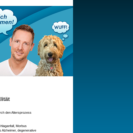
ität
urch den Altersprozess
chlaganfall, Morbus
s Alzheimer, degenerative