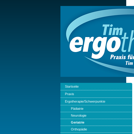
Startseite
Praxis
Ergotherapie/Schwerpunkte
Pädiatrie
Neurologie
Geriatrie
Orthopädie