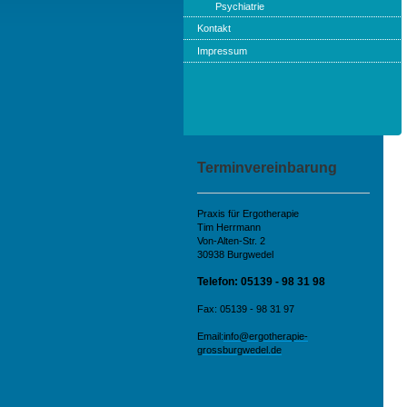
Psychiatrie
Kontakt
Impressum
Terminvereinbarung
Praxis für Ergotherapie
Tim Herrmann
Von-Alten-Str. 2
30938 Burgwedel
Telefon: 05139 - 98 31 98
Fax: 05139 - 98 31 97
Email:
info@ergotherapie-
grossburgwedel.de