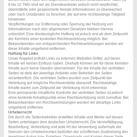
8 bis 10 TMG sind wir als Diensteanbieter jedoch nicht verpflichtet,
übermittelte oder gespeicherte fremde Informationen zu überwachen
oder nach Umständen zu forschen, die auf eine rechtswidrige Tätigkeit
hinweisen.
Verpflichtungen zur Entfernung oder Sperrung der Nutzung von
Informationen nach den allgemeinen Gesetzen bleiben hiervon
unberührt. Eine diesbezügliche Haftung ist jedoch erst ab dem Zeitpunkt
der Kenntnis einer konkreten Rechtsverletzung möglich. Bei
Bekanntwerden von entsprechenden Rechtsverletzungen werden wir
diese Inhalte umgehend entfernen.
Haftung für Links
Unser Angebot enthält Links zu externen Websites Dritter, auf deren
Inhalte wir keinen Einfluss haben. Deshalb können wir für diese fremden
Inhalte auch keine Gewähr übernehmen. Für die Inhalte der verlinkten
Seiten ist stets der jeweilige Anbieter oder Betreiber der Seiten
verantwortlich. Die verlinkten Seiten wurden zum Zeitpunkt der
Verlinkung auf mögliche Rechtsverstöße überprüft. Rechtswidrige
Inhalte waren zum Zeitpunkt der Verlinkung nicht erkennbar.
Eine permanente inhaltliche Kontrolle der verlinkten Seiten ist jedoch
ohne konkrete Anhaltspunkte einer Rechtsverletzung nicht zumutbar. Bei
Bekanntwerden von Rechtsverletzungen werden wir derartige Links
umgehend entfernen.
Urheberrecht
Die durch die Seitenbetreiber erstellten Inhalte und Werke auf diesen
Seiten unterliegen dem deutschen Urheberrecht. Die Vervielfältigung,
Bearbeitung, Verbreitung und jede Art der Verwertung außerhalb der
Grenzen des Urheberrechtes bedürfen der schriftlichen Zustimmung des
jeweiligen Autors bzw. Erstellers. Downloads und Kopien dieser Seite