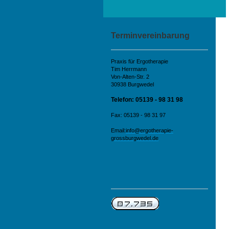
Terminvereinbarung
Praxis für Ergotherapie
Tim Herrmann
Von-Alten-Str. 2
30938 Burgwedel
Telefon: 05139 - 98 31 98
Fax: 05139 - 98 31 97
Email:
info@ergotherapie-
grossburgwedel.de